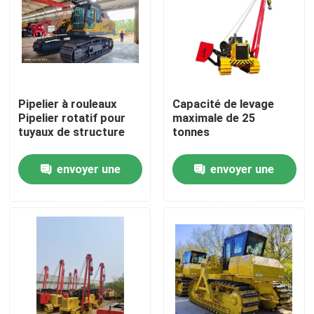
Au sujet de nous
Visite d'usine
Pipelier à rouleaux
Capacité de levage
Pipelier rotatif pour
maximale de 25
Contrôle de qualité
tuyaux de structure
tonnes
envoyer une
envoyer une
Contactez-nous
demande
demande
Demandez une citation
Machines de canalisation
Couche de canalisation