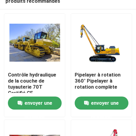
produits recommandés
Contrôle hydraulique
Pipelayer à rotation
de la couche de
360° Pipelayer à
tuyauterie 70T
rotation complète
Certifié CE
Maison
envoyer une
envoyer une
Produits
demande
demande
Vidéos