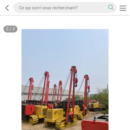
2
/
3