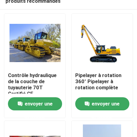
produits recommandés
Contrôle hydraulique
Pipelayer à rotation
de la couche de
360° Pipelayer à
tuyauterie 70T
rotation complète
Certifié CE
Maison
envoyer une
envoyer une
Produits
demande
demande
Vidéos