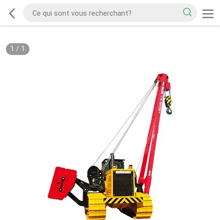
1
/
1