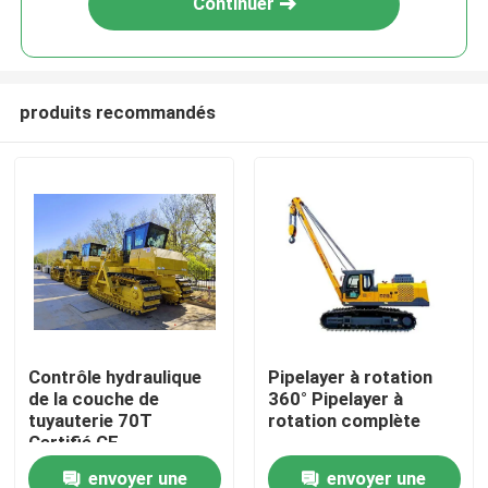
Continuer
produits recommandés
Maison
Contrôle hydraulique
Pipelayer à rotation
de la couche de
360° Pipelayer à
Produits
tuyauterie 70T
rotation complète
Certifié CE
envoyer une
envoyer une
Vidéos