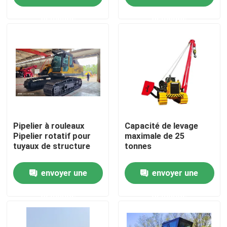
demande
demande
Au sujet de nous
Visite d'usine
Contrôle de qualité
Contactez-nous
Pipelier à rouleaux
Capacité de levage
Pipelier rotatif pour
maximale de 25
tuyaux de structure
tonnes
Demandez une citation
envoyer une
envoyer une
Machines de canalisation
demande
demande
Couche de canalisation