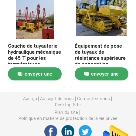
Soudeuse de salaire
Machine à cintrer de tuyau de mandrin
Couche de tuyauterie
Équipement de pose
hydraulique mécanique
de tuyaux de
Transporteur de chenille
de 45 T pour les
résistance supérieure
températures
de conception
extrêmes dans la
supérieure Couche de
Chargeur dépisté
envoyer une
envoyer une
construction de
tuyaux Sideboom-90T
pipelines
demande
demande
Aléseuse de foreuse
Aperçu
Au sujet de nous
Contactez-nous
Desktop Site
Appareils de manutention de tuyau
Plan du site
Politique en matière de protection de la vie privée
Machine de chauffage de tuyau