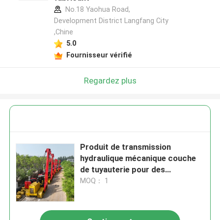
No.18 Yaohua Road,
Development District Langfang City
,Chine
5.0
Fournisseur vérifié
Regardez plus
Produit de transmission
hydraulique mécanique couche
de tuyauterie pour des
températures extrêmes -45°C-
MOQ： 1
70°C couche de tuyauterie à
60°C