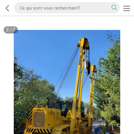
2
/
2