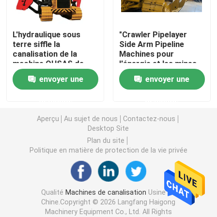
Soudeuse de salaire
L'hydraulique sous
"Crawler Pipelayer
terre siffle la
Side Arm Pipeline
canalisation de la
Machines pour
Machine à cintrer de tuyau de mandrin
machine OHSAS de
l'énergie et les mines
pose appareillant la
envoyer une
envoyer une
machine
Transporteur de chenille
demande
demande
Chargeur dépisté
Aperçu
Au sujet de nous
Contactez-nous
Desktop Site
Plan du site
Aléseuse de foreuse
Politique en matière de protection de la vie privée
Appareils de manutention de tuyau
Qualité
Machines de canalisation
Usine De
Chine.Copyright © 2026 Langfang Haigong
Machine de chauffage de tuyau
Machinery Equipment Co., Ltd. All Rights