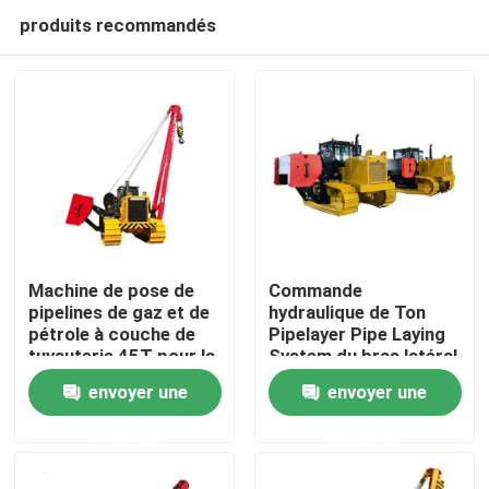
produits recommandés
Machine de pose de
Commande
pipelines de gaz et de
hydraulique de Ton
pétrole à couche de
Pipelayer Pipe Laying
Maison
tuyauterie 45T pour la
System du bras latéral
construction de
45
envoyer une
envoyer une
pipelines
Produits
demande
demande
Vidéos