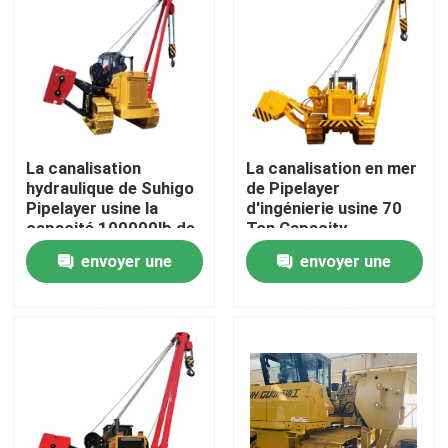
Au sujet de nous
Visite d'usine
La canalisation
La canalisation en mer
Contrôle de qualité
hydraulique de Suhigo
de Pipelayer
Pipelayer usine la
d'ingénierie usine 70
capacité 100000lb de
Ton Capacity
Contactez-nous
levage
envoyer une
envoyer une
demande
demande
Demandez une citation
Machines de canalisation
Couche de canalisation