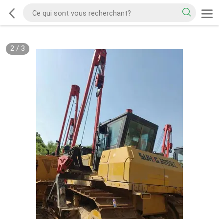
2
/
3