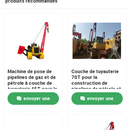
produits recommandés
Machine de pose de
Couche de tuyauterie
pipelines de gaz et de
70T pour la
pétrole à couche de
construction de
tuyauterie 45T pour la
pipelines de pétrole et
Maison
construction de
de gaz
envoyer une
envoyer une
pipelines
Produits
demande
demande
Vidéos