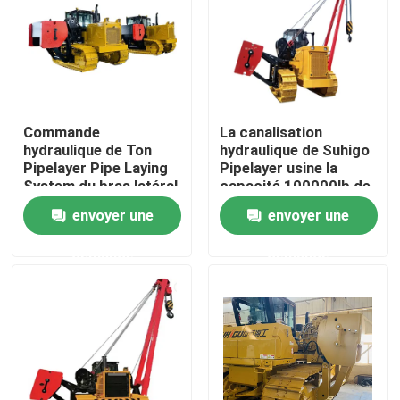
Au sujet de nous
Visite d'usine
Commande
La canalisation
hydraulique de Ton
hydraulique de Suhigo
Contrôle de qualité
Pipelayer Pipe Laying
Pipelayer usine la
System du bras latéral
capacité 100000lb de
45
levage
envoyer une
envoyer une
Contactez-nous
demande
demande
Demandez une citation
Machines de canalisation
Couche de canalisation