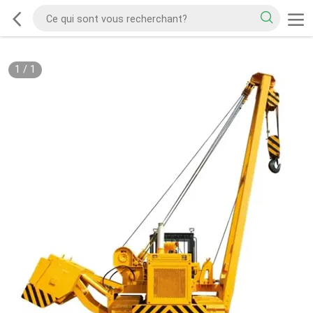
1
/
1