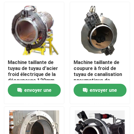
Au sujet de nous
Visite d'usine
Contrôle de qualité
Machine taillante de
Machine taillante de
tuyau de tuyau d'acier
coupure à froid de
Contactez-nous
froid électrique de la
tuyau de canalisation
découpeuse 120mm
pneumatique de
machine
envoyer une
envoyer une
Demandez une citation
demande
demande
Machines de canalisation
Couche de canalisation