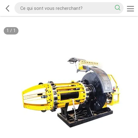
1
/
1