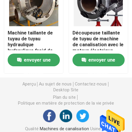
Soudeuse de salaire
Machine taillante de
Découpeuse taillante
Machine à cintrer de tuyau de mandrin
tuyau de tuyau
de tuyau de machine
hydraulique
de canalisation avec le
hydraulique froid de
moteur électrique
Transporteur de chenille
découpeuse
envoyer une
envoyer une
Chargeur dépisté
demande
demande
Aperçu
Au sujet de nous
Contactez-nous
Aléseuse de foreuse
Desktop Site
Plan du site
Politique en matière de protection de la vie privée
Appareils de manutention de tuyau
Machine de chauffage de tuyau
Qualité
Machines de canalisation
Usine De