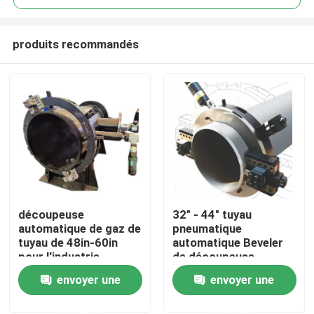
produits recommandés
découpeuse
32" - 44" tuyau
Maison
automatique de gaz de
pneumatique
tuyau de 48in-60in
automatique Beveler
pour l'industrie
de découpeuse
Produits
pétrochimique
magnétique de tuyau
envoyer une
envoyer une
demande
demande
Vidéos