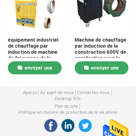
Soudeuse de salaire
Machine à cintrer de tuyau de mandrin
équipement industriel
Machine de chauffage
de chauffage par
par induction de la
induction de machine
construction 600V de
Transporteur de chenille
de fréquence de la
canalisation pour la
chaleur de la
pièce forgéee
envoyer une
envoyer une
canalisation 80Kw
Chargeur dépisté
demande
demande
Aléseuse de foreuse
Aperçu
Au sujet de nous
Contactez-nous
Desktop Site
Plan du site
Appareils de manutention de tuyau
Politique en matière de protection de la vie privée
Machine de chauffage de tuyau