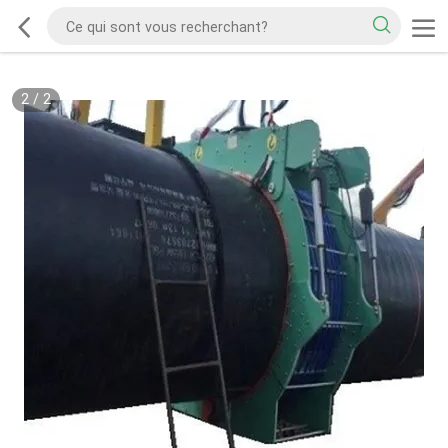
2
/
2