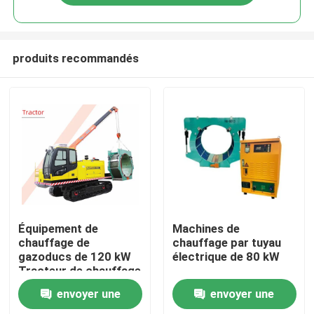
produits recommandés
Maison
Équipement de
Machines de
chauffage de
chauffage par tuyau
gazoducs de 120 kW
électrique de 80 kW
Produits
Tracteur de chauffage
envoyer une
envoyer une
Vidéos