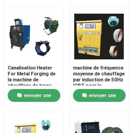
demande
demande
Au sujet de nous
Visite d'usine
Contrôle de qualité
Canalisation Heater
machine de fréquence
Contactez-nous
For Metal Forging de
moyenne de chauffage
la machine de
par induction de 50Hz
chauffage de tuyau
IGBT pour la
d'induction de MF
canalisation
Demandez une citation
envoyer une
envoyer une
80Kw
demande
demande
Machines de canalisation
Couche de canalisation