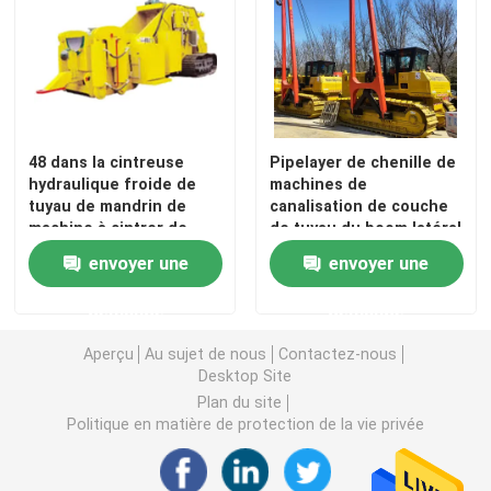
Soudeuse de salaire
Machine à cintrer de tuyau de mandrin
48 dans la cintreuse
Pipelayer de chenille de
hydraulique froide de
machines de
Transporteur de chenille
tuyau de mandrin de
canalisation de couche
machine à cintrer de
de tuyau du boom latéral
tuyau de mandrin
90T
envoyer une
envoyer une
Chargeur dépisté
demande
demande
Aléseuse de foreuse
Aperçu
Au sujet de nous
Contactez-nous
Desktop Site
Appareils de manutention de tuyau
Plan du site
Politique en matière de protection de la vie privée
Machine de chauffage de tuyau