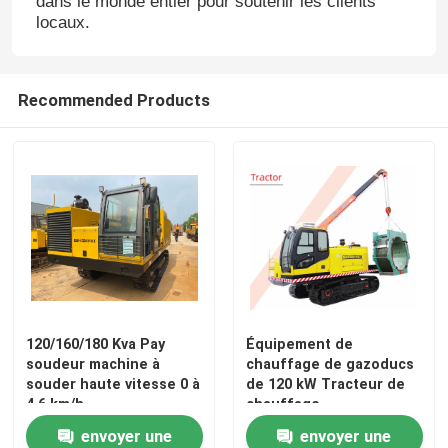
dans le monde entier pour soutenir les clients
locaux.
Recommended Products
Maison
120/160/180 Kva Pay
Équipement de
soudeur machine à
chauffage de gazoducs
Produits
souder haute vitesse 0 à
de 120 kW Tracteur de
4,6 km/h
chauffage
envoyer une
envoyer une
Vidéos