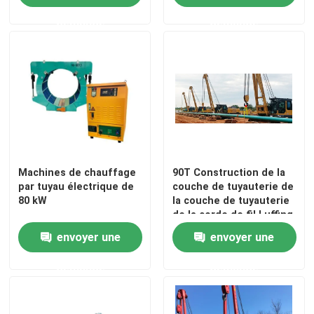
demande
demande
Au sujet de nous
Visite d'usine
Contrôle de qualité
Contactez-nous
Machines de chauffage
90T Construction de la
par tuyau électrique de
couche de tuyauterie de
80 kW
la couche de tuyauterie
de la corde de fil Luffing
Demandez une citation
du pétrole et du gaz
envoyer une
envoyer une
Machines de canalisation
demande
demande
Couche de canalisation